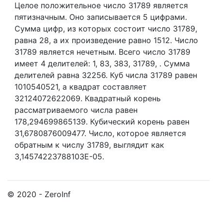
Целое положительное число 31789
является
пятизначным. Оно записывается 5 цифрами.
Сумма цифр, из которых состоит число 31789,
равна 28, а их произведение равно 1512.
Число
31789 является нечетным.
Всего число 31789
имеет 4 делителей:
1,
83,
383,
31789,
. Сумма
делителей равна 32256. Куб числа 31789 равен
1010540521, а квадрат составляет
32124072622069. Квадратный корень
рассматриваемого числа равен
178,294699865139. Кубический корень равен
31,6780876009477. Число, которое является
обратным к числу 31789, выглядит как
3,14574223788103E-05.
© 2020 - ZeroInf