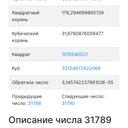
Квадратный
178,294699865139
корень
Кубический
31,6780876009477
корень
Квадрат
1010540521
Куб
32124072622069
Обратное число
3,14574223788103E-05
Предыдущее
Следующее число:
число:
31788
31790
Описание числа 31789