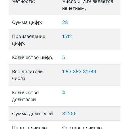
Четность:
Число 31789 является
нечетным.
Сумма цифр:
28
Произведение
1512
цифр:
Количество цифр:
5
Все делители
1
83
383
31789
числа
Количество
4
делителей
Сумма делителей
32256
Простое число
Составное число