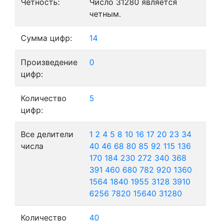
Четность:
Число 31280 является
четным.
Сумма цифр:
14
Произведение
0
цифр:
Количество
5
цифр:
Все делители
1
2
4
5
8
10
16
17
20
23
34
числа
40
46
68
80
85
92
115
136
170
184
230
272
340
368
391
460
680
782
920
1360
1564
1840
1955
3128
3910
6256
7820
15640
31280
Количество
40