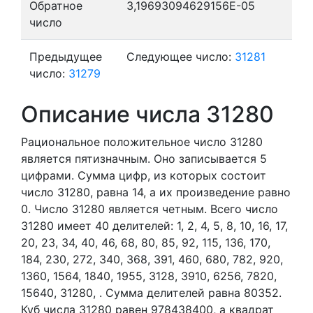
Обратное
3,19693094629156E-05
число
Предыдущее
Следующее число:
31281
число:
31279
Описание числа 31280
Рациональное положительное число 31280
является пятизначным. Оно записывается 5
цифрами.
Сумма цифр, из которых состоит
число 31280, равна 14, а их произведение равно
0.
Число 31280 является четным.
Всего число
31280 имеет 40 делителей:
1,
2,
4,
5,
8,
10,
16,
17,
20,
23,
34,
40,
46,
68,
80,
85,
92,
115,
136,
170,
184,
230,
272,
340,
368,
391,
460,
680,
782,
920,
1360,
1564,
1840,
1955,
3128,
3910,
6256,
7820,
15640,
31280,
. Сумма делителей равна 80352.
Куб числа 31280 равен 978438400, а квадрат