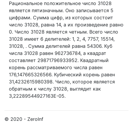
Рациональное положительное число 31028
является пятизначным. Оно записывается 5
цифрами.
Сумма цифр, из которых состоит
число 31028, равна 14, а их произведение равно
0.
Число 31028 является четным.
Всего число
31028 имеет 6 делителей:
1,
2,
4,
7757,
15514,
31028,
. Сумма делителей равна 54306. Куб
числа 31028 равен 962736784, а квадрат
составляет 29871796933952. Квадратный
корень рассматриваемого числа равен
176,147665326566. Кубический корень равен
31,4232615980398. Число, которое является
обратным к числу 31028, выглядит как
3,22289544927163E-05.
© 2020 - ZeroInf