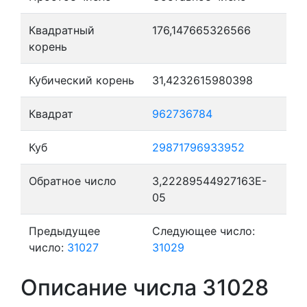
Квадратный
176,147665326566
корень
Кубический корень
31,4232615980398
Квадрат
962736784
Куб
29871796933952
Обратное число
3,22289544927163E-
05
Предыдущее
Следующее число:
число:
31027
31029
Описание числа 31028