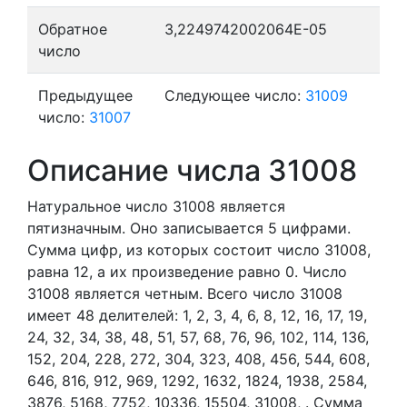
Обратное
3,2249742002064E-05
число
Предыдущее
Следующее число:
31009
число:
31007
Описание числа 31008
Натуральное число 31008
является
пятизначным. Оно записывается 5 цифрами.
Сумма цифр, из которых состоит число 31008,
равна 12, а их произведение равно 0.
Число
31008 является четным.
Всего число 31008
имеет 48 делителей:
1,
2,
3,
4,
6,
8,
12,
16,
17,
19,
24,
32,
34,
38,
48,
51,
57,
68,
76,
96,
102,
114,
136,
152,
204,
228,
272,
304,
323,
408,
456,
544,
608,
646,
816,
912,
969,
1292,
1632,
1824,
1938,
2584,
3876,
5168,
7752,
10336,
15504,
31008,
. Сумма