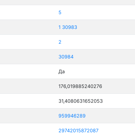
5
1
30983
2
30984
Да
176,019885240276
31,4080631652053
959946289
29742015872087