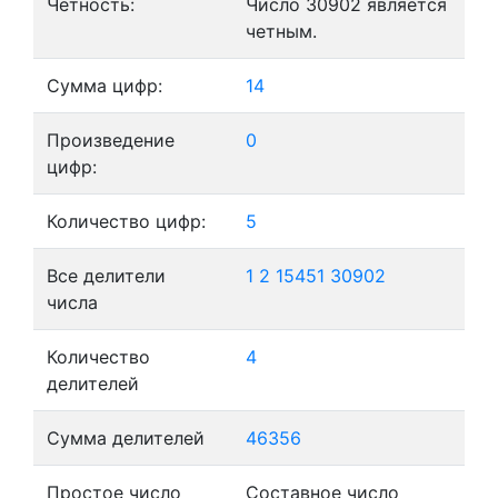
Четность:
Число 30902 является
четным.
Сумма цифр:
14
Произведение
0
цифр:
Количество цифр:
5
Все делители
1
2
15451
30902
числа
Количество
4
делителей
Сумма делителей
46356
Простое число
Составное число