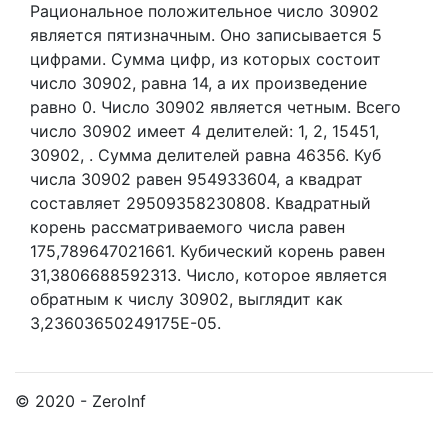
Рациональное положительное число 30902
является пятизначным. Оно записывается 5
цифрами.
Сумма цифр, из которых состоит
число 30902, равна 14, а их произведение
равно 0.
Число 30902 является четным.
Всего
число 30902 имеет 4 делителей:
1,
2,
15451,
30902,
. Сумма делителей равна 46356. Куб
числа 30902 равен 954933604, а квадрат
составляет 29509358230808. Квадратный
корень рассматриваемого числа равен
175,789647021661. Кубический корень равен
31,3806688592313. Число, которое является
обратным к числу 30902, выглядит как
3,23603650249175E-05.
© 2020 - ZeroInf