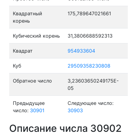
Квадратный
175,789647021661
корень
Кубический корень
31,3806688592313
Квадрат
954933604
Куб
29509358230808
Обратное число
3,23603650249175E-
05
Предыдущее
Следующее число:
число:
30901
30903
Описание числа 30902