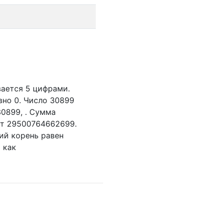
вается 5 цифрами.
вно 0.
Число 30899
30899,
. Сумма
яет 29500764662699.
ий корень равен
 как