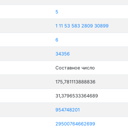
5
1
11
53
583
2809
30899
6
34356
Составное число
175,781113888836
31,3796533364689
954748201
29500764662699