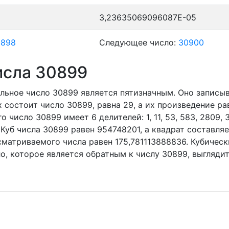
3,23635069096087E-05
0898
Следующее число:
30900
исла 30899
льное число 30899
является пятизначным. Оно записы
 состоит число 30899, равна 29, а их произведение ра
о число 30899 имеет 6 делителей:
1,
11,
53,
583,
2809,
 Куб числа 30899 равен 954748201, а квадрат составл
матриваемого числа равен 175,781113888836. Кубическ
о, которое является обратным к числу 30899, выглядит