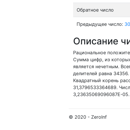
Обратное число
Предыдущее число:
3
Описание ч
Рациональное положите
Сумма цифр, из которых
является нечетным.
Всег
делителей равна 34356.
Квадратный корень расс
31,3796533364689. Числ
3,23635069096087E-05.
© 2020 - ZeroInf