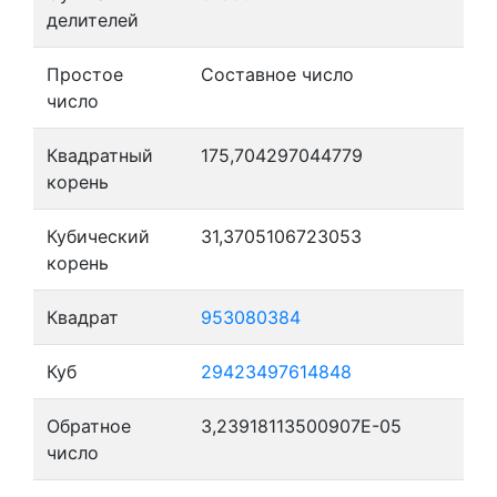
делителей
Простое
Составное число
число
Квадратный
175,704297044779
корень
Кубический
31,3705106723053
корень
Квадрат
953080384
Куб
29423497614848
Обратное
3,23918113500907E-05
число