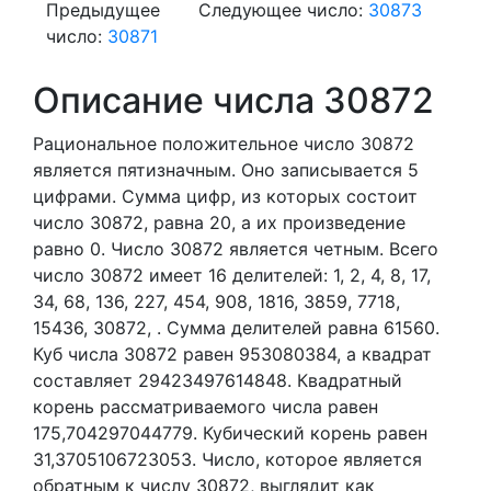
Предыдущее
Следующее число:
30873
число:
30871
Описание числа 30872
Рациональное положительное число 30872
является пятизначным. Оно записывается 5
цифрами.
Сумма цифр, из которых состоит
число 30872, равна 20, а их произведение
равно 0.
Число 30872 является четным.
Всего
число 30872 имеет 16 делителей:
1,
2,
4,
8,
17,
34,
68,
136,
227,
454,
908,
1816,
3859,
7718,
15436,
30872,
. Сумма делителей равна 61560.
Куб числа 30872 равен 953080384, а квадрат
составляет 29423497614848. Квадратный
корень рассматриваемого числа равен
175,704297044779. Кубический корень равен
31,3705106723053. Число, которое является
обратным к числу 30872, выглядит как