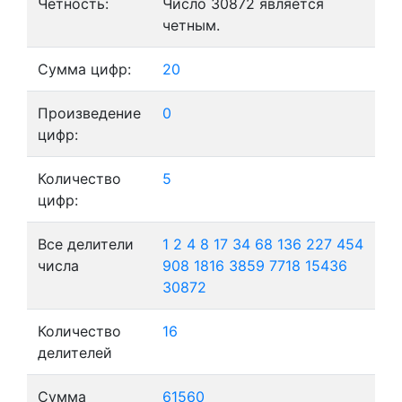
Четность:
Число 30872 является
четным.
Сумма цифр:
20
Произведение
0
цифр:
Количество
5
цифр:
Все делители
1
2
4
8
17
34
68
136
227
454
числа
908
1816
3859
7718
15436
30872
Количество
16
делителей
Сумма
61560