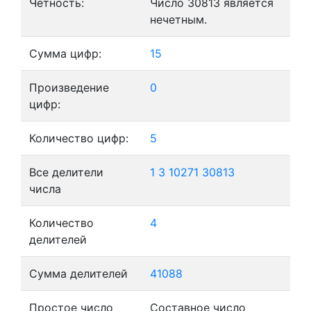
Четность:
Число 30813 является
нечетным.
Сумма цифр:
15
Произведение
0
цифр:
Количество цифр:
5
Все делители
1
3
10271
30813
числа
Количество
4
делителей
Сумма делителей
41088
Простое число
Составное число