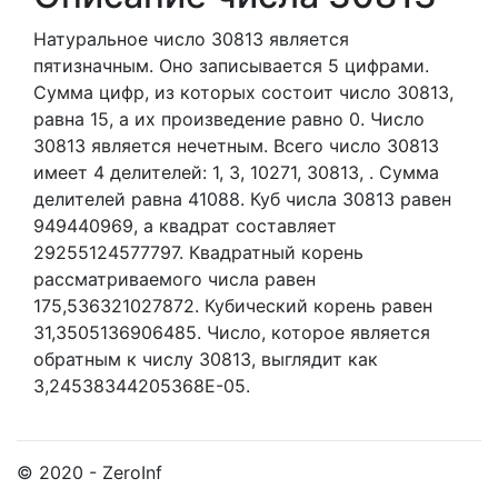
Натуральное число 30813
является
пятизначным. Оно записывается 5 цифрами.
Сумма цифр, из которых состоит число 30813,
равна 15, а их произведение равно 0.
Число
30813 является нечетным.
Всего число 30813
имеет 4 делителей:
1,
3,
10271,
30813,
. Сумма
делителей равна 41088. Куб числа 30813 равен
949440969, а квадрат составляет
29255124577797. Квадратный корень
рассматриваемого числа равен
175,536321027872. Кубический корень равен
31,3505136906485. Число, которое является
обратным к числу 30813, выглядит как
3,24538344205368E-05.
© 2020 - ZeroInf