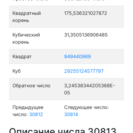
Квадратный
175,536321027872
корень
Кубический
31,3505136906485
корень
Квадрат
949440969
Куб
29255124577797
Обратное число
3,24538344205368E-
05
Предыдущее
Следующее число:
число:
30812
30814
Описание числа 30813