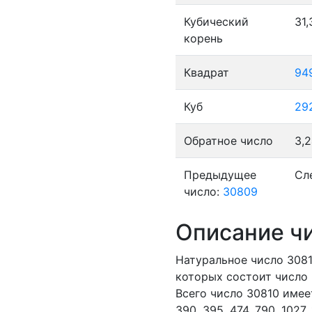
Кубический
31
корень
Квадрат
94
Куб
29
Обратное число
3,
Предыдущее
Сл
число:
30809
Описание ч
Натуральное число 308
которых состоит число 
Всего число 30810 имее
390,
395,
474,
790,
1027,