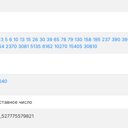
3
5
6
10
13
15
26
30
39
65
78
79
130
158
195
237
390
39
54
2370
3081
5135
6162
10270
15405
30810
640
ставное число
5,527775579821