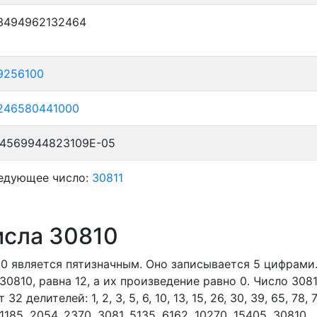
,3494962132464
9256100
246580441000
24569944823109E-05
едующее число:
30811
исла 30810
10
является пятизначным. Оно записывается 5 цифрами
30810, равна 12, а их произведение равно 0.
Число 3081
т 32 делителей:
1,
2,
3,
5,
6,
10,
13,
15,
26,
30,
39,
65,
78,
1185,
2054,
2370,
3081,
5135,
6162,
10270,
15405,
30810,