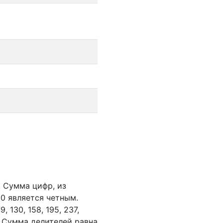
.
Сумма цифр, из
0 является четным.
79,
130,
158,
195,
237,
. Сумма делителей равна