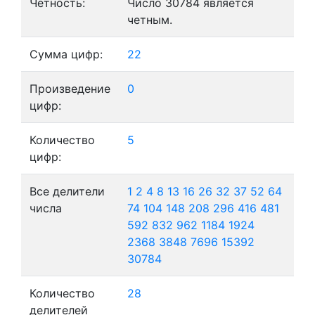
Четность:
Число 30784 является
четным.
Сумма цифр:
22
Произведение
0
цифр:
Количество
5
цифр:
Все делители
1
2
4
8
13
16
26
32
37
52
64
числа
74
104
148
208
296
416
481
592
832
962
1184
1924
2368
3848
7696
15392
30784
Количество
28
делителей