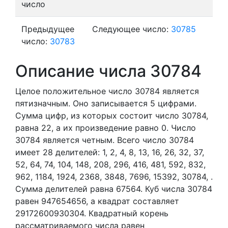
число
Предыдущее
Следующее число:
30785
число:
30783
Описание числа 30784
Целое положительное число 30784
является
пятизначным. Оно записывается 5 цифрами.
Сумма цифр, из которых состоит число 30784,
равна 22, а их произведение равно 0.
Число
30784 является четным.
Всего число 30784
имеет 28 делителей:
1,
2,
4,
8,
13,
16,
26,
32,
37,
52,
64,
74,
104,
148,
208,
296,
416,
481,
592,
832,
962,
1184,
1924,
2368,
3848,
7696,
15392,
30784,
.
Сумма делителей равна 67564. Куб числа 30784
равен 947654656, а квадрат составляет
29172600930304. Квадратный корень
рассматриваемого числа равен