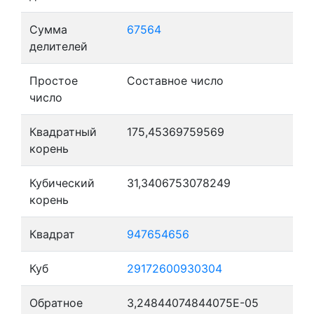
Сумма
67564
делителей
Простое
Составное число
число
Квадратный
175,45369759569
корень
Кубический
31,3406753078249
корень
Квадрат
947654656
Куб
29172600930304
Обратное
3,24844074844075E-05