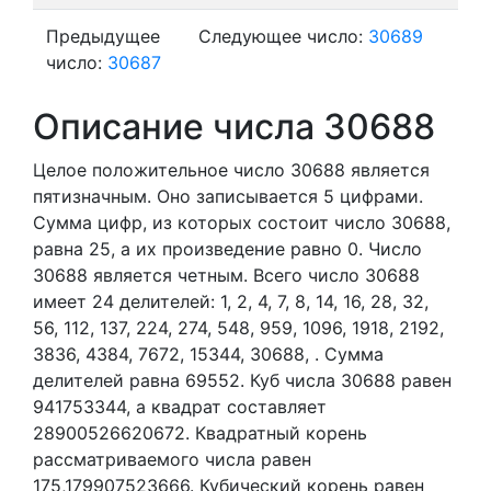
Предыдущее
Следующее число:
30689
число:
30687
Описание числа 30688
Целое положительное число 30688
является
пятизначным. Оно записывается 5 цифрами.
Сумма цифр, из которых состоит число 30688,
равна 25, а их произведение равно 0.
Число
30688 является четным.
Всего число 30688
имеет 24 делителей:
1,
2,
4,
7,
8,
14,
16,
28,
32,
56,
112,
137,
224,
274,
548,
959,
1096,
1918,
2192,
3836,
4384,
7672,
15344,
30688,
. Сумма
делителей равна 69552. Куб числа 30688 равен
941753344, а квадрат составляет
28900526620672. Квадратный корень
рассматриваемого числа равен
175,179907523666. Кубический корень равен