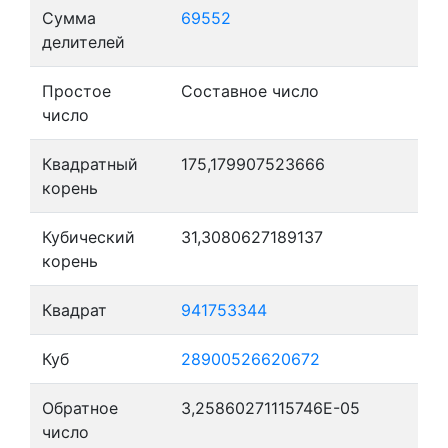
Сумма
69552
делителей
Простое
Составное число
число
Квадратный
175,179907523666
корень
Кубический
31,3080627189137
корень
Квадрат
941753344
Куб
28900526620672
Обратное
3,25860271115746E-05
число