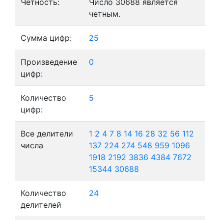
Четность:
Число 30688 является
четным.
Сумма цифр:
25
Произведение
0
цифр:
Количество
5
цифр:
Все делители
1
2
4
7
8
14
16
28
32
56
112
числа
137
224
274
548
959
1096
1918
2192
3836
4384
7672
15344
30688
Количество
24
делителей