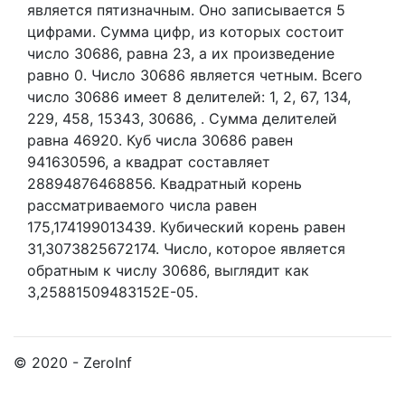
является пятизначным. Оно записывается 5
цифрами.
Сумма цифр, из которых состоит
число 30686, равна 23, а их произведение
равно 0.
Число 30686 является четным.
Всего
число 30686 имеет 8 делителей:
1,
2,
67,
134,
229,
458,
15343,
30686,
. Сумма делителей
равна 46920. Куб числа 30686 равен
941630596, а квадрат составляет
28894876468856. Квадратный корень
рассматриваемого числа равен
175,174199013439. Кубический корень равен
31,3073825672174. Число, которое является
обратным к числу 30686, выглядит как
3,25881509483152E-05.
© 2020 - ZeroInf