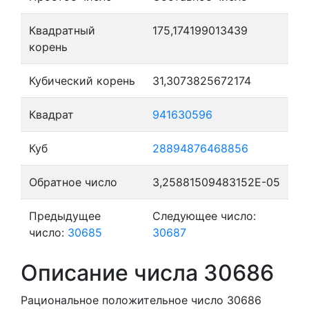
Квадратный
175,174199013439
корень
Кубический корень
31,3073825672174
Квадрат
941630596
Куб
28894876468856
Обратное число
3,25881509483152E-05
Предыдущее
Следующее число:
число:
30685
30687
Описание числа 30686
Рациональное положительное число 30686