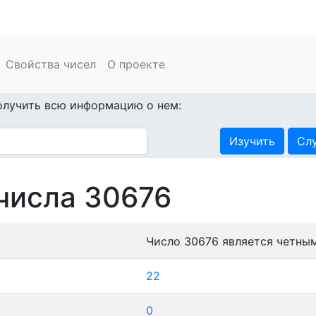
Свойства чисел
О проекте
олучить всю информацию о нем:
Изучить
Сл
числа 30676
Число 30676 является четным
22
0