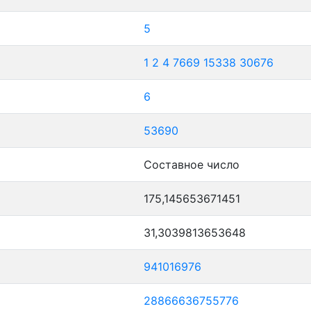
5
1
2
4
7669
15338
30676
6
53690
Составное число
175,145653671451
31,3039813653648
941016976
28866636755776