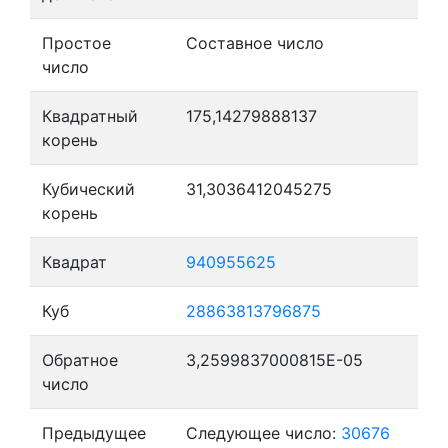
Простое
Составное число
число
Квадратный
175,14279888137
корень
Кубический
31,3036412045275
корень
Квадрат
940955625
Куб
28863813796875
Обратное
3,2599837000815E-05
число
Предыдущее
Следующее число:
30676