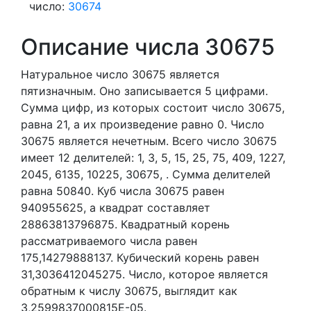
число:
30674
Описание числа 30675
Натуральное число 30675
является
пятизначным. Оно записывается 5 цифрами.
Сумма цифр, из которых состоит число 30675,
равна 21, а их произведение равно 0.
Число
30675 является нечетным.
Всего число 30675
имеет 12 делителей:
1,
3,
5,
15,
25,
75,
409,
1227,
2045,
6135,
10225,
30675,
. Сумма делителей
равна 50840. Куб числа 30675 равен
940955625, а квадрат составляет
28863813796875. Квадратный корень
рассматриваемого числа равен
175,14279888137. Кубический корень равен
31,3036412045275. Число, которое является
обратным к числу 30675, выглядит как
3,2599837000815E-05.