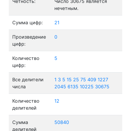
Четность:
Число 30675 является
нечетным.
Сумма цифр:
21
Произведение
0
цифр:
Количество
5
цифр:
Все делители
1
3
5
15
25
75
409
1227
числа
2045
6135
10225
30675
Количество
12
делителей
Сумма
50840
делителей