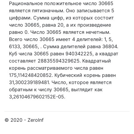
Рациональное положительное число 30665
является пятизначным. Оно записывается 5
цифрами.
Сумма цифр, из которых состоит
число 30665, равна 20, а их произведение
равно 0.
Число 30665 является нечетным.
Всего число 30665 имеет 4 делителей:
1,
5,
6133,
30665,
. Сумма делителей равна 36804.
Куб числа 30665 равен 940342225, а квадрат
составляет 28835594329625. Квадратный
корень рассматриваемого числа равен
175,114248420852. Кубический корень равен
31,300239189481. Число, которое является
обратным к числу 30665, выглядит как
3,26104679602152E-05.
© 2020 - ZeroInf