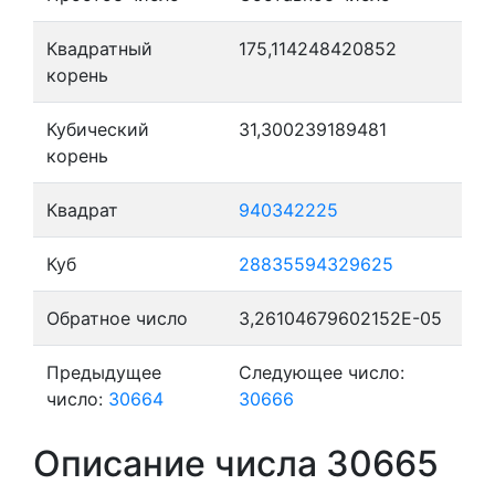
Квадратный
175,114248420852
корень
Кубический
31,300239189481
корень
Квадрат
940342225
Куб
28835594329625
Обратное число
3,26104679602152E-05
Предыдущее
Следующее число:
число:
30664
30666
Описание числа 30665