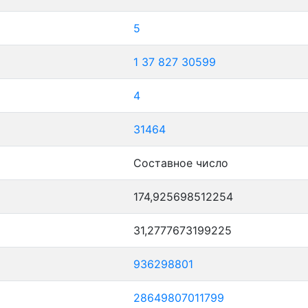
5
1
37
827
30599
4
31464
Составное число
174,925698512254
31,2777673199225
936298801
28649807011799