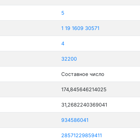
5
1
19
1609
30571
4
32200
Составное число
174,845646214025
31,2682240369041
934586041
28571229859411