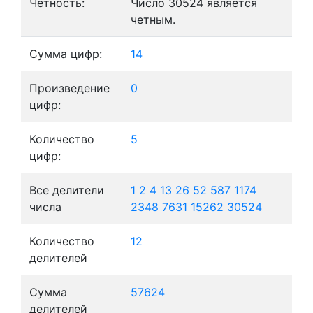
Четность:
Число 30524 является
четным.
Сумма цифр:
14
Произведение
0
цифр:
Количество
5
цифр:
Все делители
1
2
4
13
26
52
587
1174
числа
2348
7631
15262
30524
Количество
12
делителей
Сумма
57624
делителей