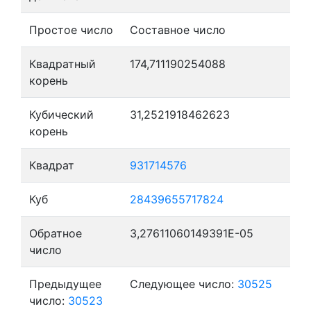
Простое число
Составное число
Квадратный
174,711190254088
корень
Кубический
31,2521918462623
корень
Квадрат
931714576
Куб
28439655717824
Обратное
3,27611060149391E-05
число
Предыдущее
Следующее число:
30525
число:
30523