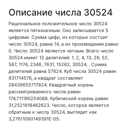
Описание числа 30524
Рациональное положительное число 30524
является пятизначным. Оно записывается 5
цифрами.
Сумма цифр, из которых состоит
число 30524, равна 14, а их произведение равно
0.
Число 30524 является четным.
Всего число
30524 имеет 12 делителей:
1,
2,
4,
13,
26,
52,
587,
1174,
2348,
7631,
15262,
30524,
. Сумма
делителей равна 57624. Куб числа 30524 равен
931714576, а квадрат составляет
28439655717824. Квадратный корень
рассматриваемого числа равен
174,711190254088. Кубический корень равен
31,2521918462623. Число, которое является
обратным к числу 30524, выглядит как
3,27611060149391E-05.