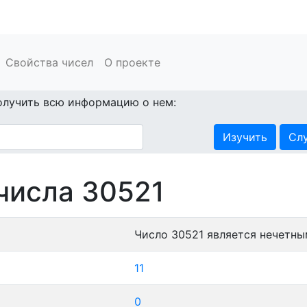
Свойства чисел
О проекте
олучить всю информацию о нем:
Изучить
Сл
числа 30521
Число 30521 является нечетны
11
0