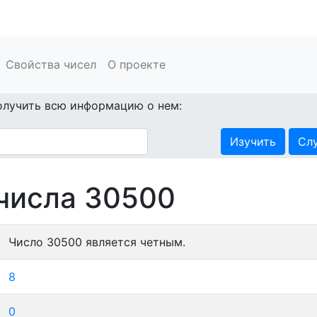
Свойства чисел
О проекте
олучить всю информацию о нем:
Изучить
Сл
числа 30500
Число 30500 является четным.
8
0