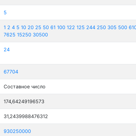
5
1
2
4
5
10
20
25
50
61
100
122
125
244
250
305
500
61
7625
15250
30500
24
67704
Составное число
174,64249196573
31,2439988476312
930250000