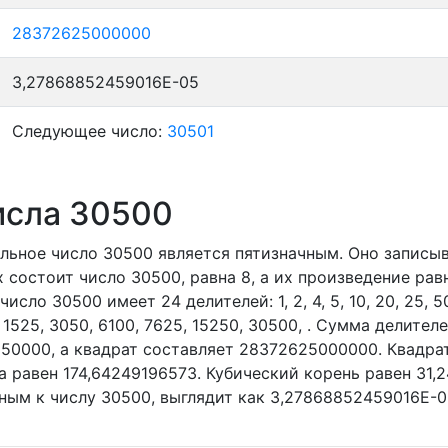
28372625000000
3,27868852459016E-05
Следующее число:
30501
исла 30500
льное число 30500
является пятизначным. Оно записы
 состоит число 30500, равна 8, а их произведение рав
число 30500 имеет 24 делителей:
1,
2,
4,
5,
10,
20,
25,
5
,
1525,
3050,
6100,
7625,
15250,
30500,
. Сумма делителе
250000, а квадрат составляет 28372625000000. Квадра
 равен 174,64249196573. Кубический корень равен 31,
ным к числу 30500, выглядит как 3,27868852459016E-0