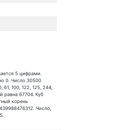
вается 5 цифрами.
но 0.
Число 30500
0,
61,
100,
122,
125,
244,
й равна 67704. Куб
тный корень
2439988476312. Число,
5.