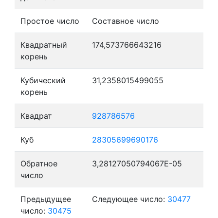
Простое число
Составное число
Квадратный
174,573766643216
корень
Кубический
31,2358015499055
корень
Квадрат
928786576
Куб
28305699690176
Обратное
3,28127050794067E-05
число
Предыдущее
Следующее число:
30477
число:
30475