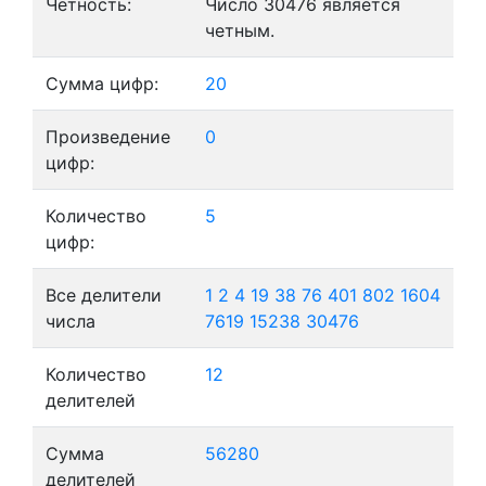
Четность:
Число 30476 является
четным.
Сумма цифр:
20
Произведение
0
цифр:
Количество
5
цифр:
Все делители
1
2
4
19
38
76
401
802
1604
числа
7619
15238
30476
Количество
12
делителей
Сумма
56280
делителей