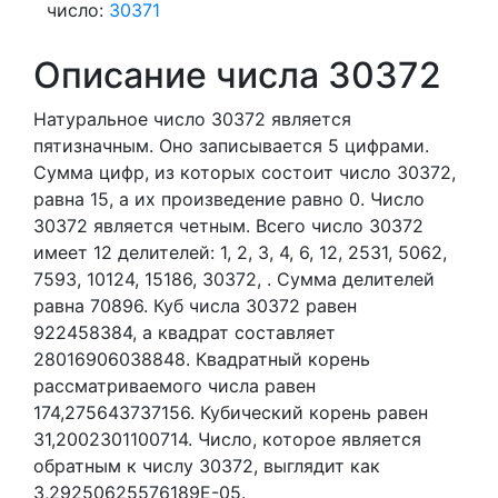
число:
30371
Описание числа 30372
Натуральное число 30372
является
пятизначным. Оно записывается 5 цифрами.
Сумма цифр, из которых состоит число 30372,
равна 15, а их произведение равно 0.
Число
30372 является четным.
Всего число 30372
имеет 12 делителей:
1,
2,
3,
4,
6,
12,
2531,
5062,
7593,
10124,
15186,
30372,
. Сумма делителей
равна 70896. Куб числа 30372 равен
922458384, а квадрат составляет
28016906038848. Квадратный корень
рассматриваемого числа равен
174,275643737156. Кубический корень равен
31,2002301100714. Число, которое является
обратным к числу 30372, выглядит как
3,29250625576189E-05.