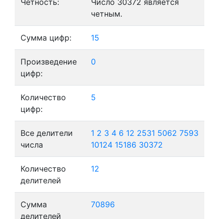
Четность:
Число 30372 является
четным.
Сумма цифр:
15
Произведение
0
цифр:
Количество
5
цифр:
Все делители
1
2
3
4
6
12
2531
5062
7593
числа
10124
15186
30372
Количество
12
делителей
Сумма
70896
делителей