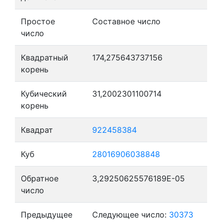
Простое
Составное число
число
Квадратный
174,275643737156
корень
Кубический
31,2002301100714
корень
Квадрат
922458384
Куб
28016906038848
Обратное
3,29250625576189E-05
число
Предыдущее
Следующее число:
30373