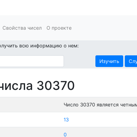
Свойства чисел
О проекте
олучить всю информацию о нем:
Изучить
Сл
числа 30370
Число 30370 является четны
13
0