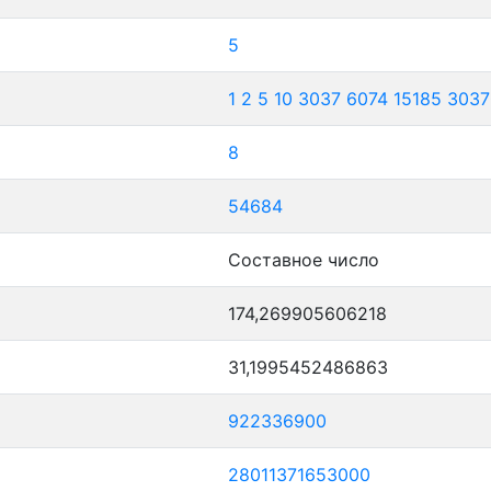
5
1
2
5
10
3037
6074
15185
3037
8
54684
Составное число
174,269905606218
31,1995452486863
922336900
28011371653000