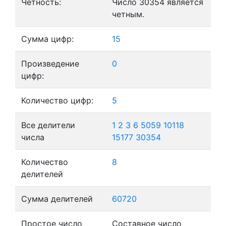
Четность:
Число 30354 является
четным.
Сумма цифр:
15
Произведение
0
цифр:
Количество цифр:
5
Все делители
1
2
3
6
5059
10118
числа
15177
30354
Количество
8
делителей
Сумма делителей
60720
Простое число
Составное число