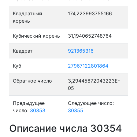
Квадратный
174,223993755166
корень
Кубический корень
31,1940652748764
Квадрат
921365316
Куб
27967122801864
Обратное число
3,29445872043223E-
05
Предыдущее
Следующее число:
число:
30353
30355
Описание числа 30354