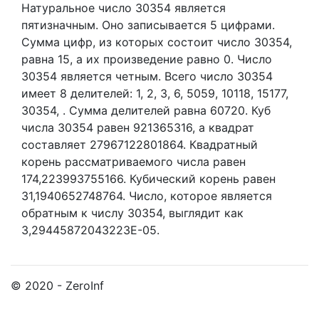
Натуральное число 30354
является
пятизначным. Оно записывается 5 цифрами.
Сумма цифр, из которых состоит число 30354,
равна 15, а их произведение равно 0.
Число
30354 является четным.
Всего число 30354
имеет 8 делителей:
1,
2,
3,
6,
5059,
10118,
15177,
30354,
. Сумма делителей равна 60720. Куб
числа 30354 равен 921365316, а квадрат
составляет 27967122801864. Квадратный
корень рассматриваемого числа равен
174,223993755166. Кубический корень равен
31,1940652748764. Число, которое является
обратным к числу 30354, выглядит как
3,29445872043223E-05.
© 2020 - ZeroInf