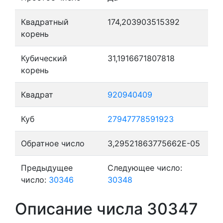
Квадратный
174,203903515392
корень
Кубический
31,1916671807818
корень
Квадрат
920940409
Куб
27947778591923
Обратное число
3,29521863775662E-05
Предыдущее
Следующее число:
число:
30346
30348
Описание числа 30347