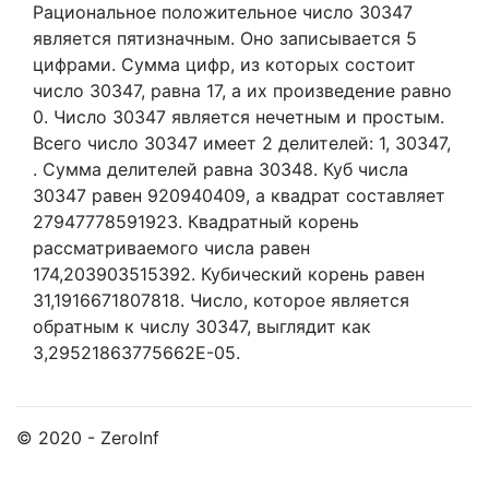
Рациональное положительное число 30347
является пятизначным. Оно записывается 5
цифрами.
Сумма цифр, из которых состоит
число 30347, равна 17, а их произведение равно
0.
Число 30347 является нечетным и простым.
Всего число 30347 имеет 2 делителей:
1,
30347,
. Сумма делителей равна 30348. Куб числа
30347 равен 920940409, а квадрат составляет
27947778591923. Квадратный корень
рассматриваемого числа равен
174,203903515392. Кубический корень равен
31,1916671807818. Число, которое является
обратным к числу 30347, выглядит как
3,29521863775662E-05.
© 2020 - ZeroInf