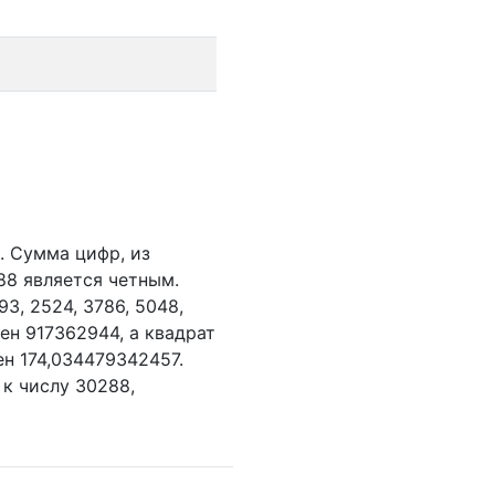
.
Сумма цифр, из
88 является четным.
93,
2524,
3786,
5048,
ен 917362944, а квадрат
н 174,034479342457.
 к числу 30288,