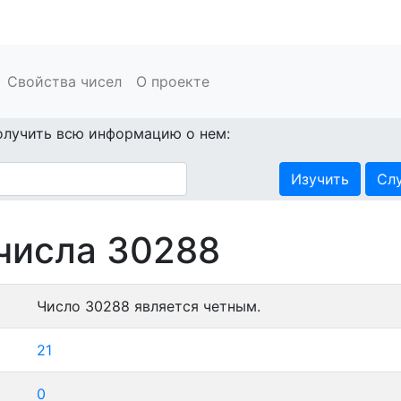
Свойства чисел
О проекте
олучить всю информацию о нем:
Изучить
Сл
числа 30288
Число 30288 является четным.
21
0