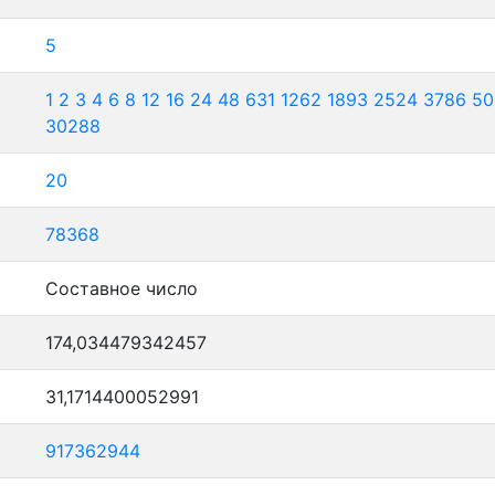
5
1
2
3
4
6
8
12
16
24
48
631
1262
1893
2524
3786
50
30288
20
78368
Составное число
174,034479342457
31,1714400052991
917362944