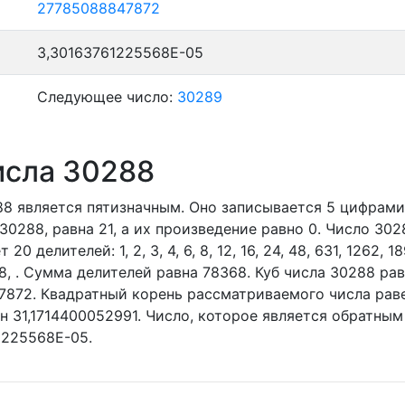
27785088847872
3,30163761225568E-05
Следующее число:
30289
исла 30288
288
является пятизначным. Оно записывается 5 цифрами
30288, равна 21, а их произведение равно 0.
Число 302
т 20 делителей:
1,
2,
3,
4,
6,
8,
12,
16,
24,
48,
631,
1262,
18
8,
. Сумма делителей равна 78368. Куб числа 30288 рав
872. Квадратный корень рассматриваемого числа раве
н 31,1714400052991. Число, которое является обратным
1225568E-05.