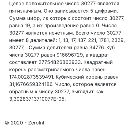
Целое положительное число 30277
является
пятизначным. Оно записывается 5 цифрами.
Сумма цифр, из которых состоит число 30277,
равна 19, а их произведение равно 0.
Число
30277 является нечетным.
Всего число 30277
имеет 8 делителей:
1,
13,
17,
137,
221,
1781,
2329,
30277,
. Сумма делителей равна 34776. Куб
числа 30277 равен 916696729, а квадрат
составляет 27754826863933. Квадратный
корень рассматриваемого числа равен
174,002873539491. Кубический корень равен
31,1676659324186. Число, которое является
обратным к числу 30277, выглядит как
3,30283713710077E-05.
© 2020 - ZeroInf