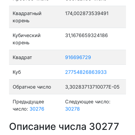
Квадратный
174,002873539491
корень
Кубический
31,1676659324186
корень
Квадрат
916696729
Куб
27754826863933
Обратное число
3,30283713710077E-05
Предыдущее
Следующее число:
число:
30276
30278
Описание числа 30277