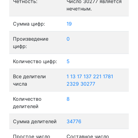
Четность:
Число 30277 является
нечетным.
Сумма цифр:
19
Произведение
0
цифр:
Количество цифр:
5
Все делители
1
13
17
137
221
1781
числа
2329
30277
Количество
8
делителей
Сумма делителей
34776
Простое число
Составное число