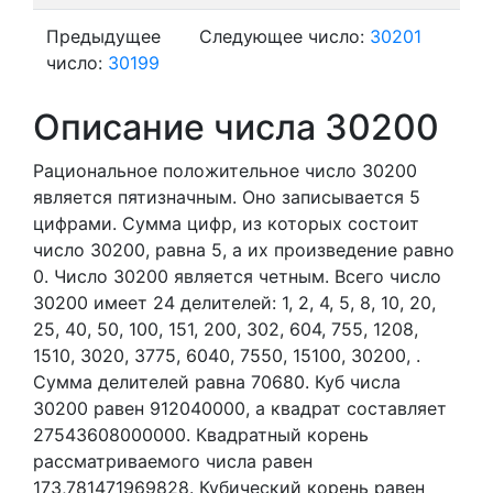
Предыдущее
Следующее число:
30201
число:
30199
Описание числа 30200
Рациональное положительное число 30200
является пятизначным. Оно записывается 5
цифрами.
Сумма цифр, из которых состоит
число 30200, равна 5, а их произведение равно
0.
Число 30200 является четным.
Всего число
30200 имеет 24 делителей:
1,
2,
4,
5,
8,
10,
20,
25,
40,
50,
100,
151,
200,
302,
604,
755,
1208,
1510,
3020,
3775,
6040,
7550,
15100,
30200,
.
Сумма делителей равна 70680. Куб числа
30200 равен 912040000, а квадрат составляет
27543608000000. Квадратный корень
рассматриваемого числа равен
173,781471969828. Кубический корень равен