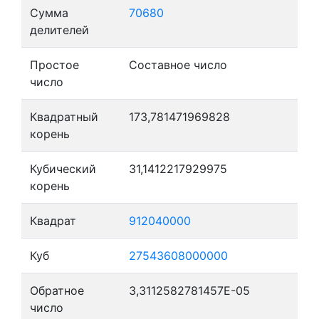
Сумма
70680
делителей
Простое
Составное число
число
Квадратный
173,781471969828
корень
Кубический
31,1412217929975
корень
Квадрат
912040000
Куб
27543608000000
Обратное
3,3112582781457E-05
число