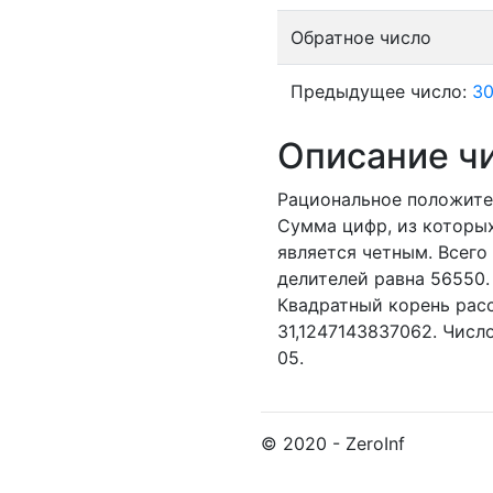
Обратное число
Предыдущее число:
30
Описание ч
Рациональное положите
Сумма цифр, из которых
является четным.
Всего 
делителей равна 56550.
Квадратный корень расс
31,1247143837062. Числ
05.
© 2020 - ZeroInf