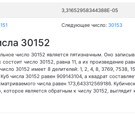
3,31652958344388E-05
151
Следующее число:
30153
исла 30152
льное число 30152
является пятизначным. Оно записыв
 состоит число 30152, равна 11, а их произведение рав
число 30152 имеет 8 делителей:
1,
2,
4,
8,
3769,
7538,
1
 Куб числа 30152 равен 909143104, а квадрат составля
матриваемого числа равен 173,643312569186. Кубичес
о, которое является обратным к числу 30152, выглядит