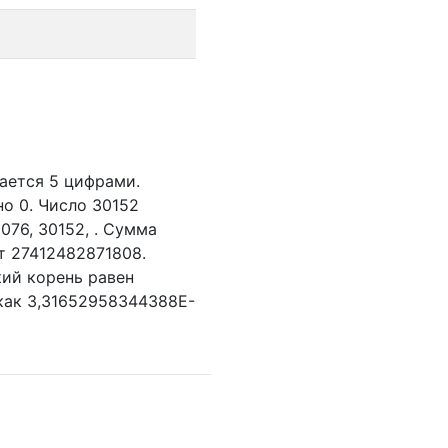
ается 5 цифрами.
но 0.
Число 30152
5076,
30152,
. Сумма
ет 27412482871808.
кий корень равен
 как 3,31652958344388E-