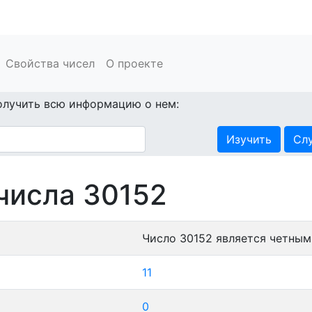
Свойства чисел
О проекте
олучить всю информацию о нем:
Изучить
Сл
числа 30152
Число 30152 является четным
11
0