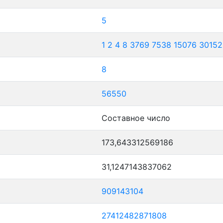
5
1
2
4
8
3769
7538
15076
30152
8
56550
Составное число
173,643312569186
31,1247143837062
909143104
27412482871808