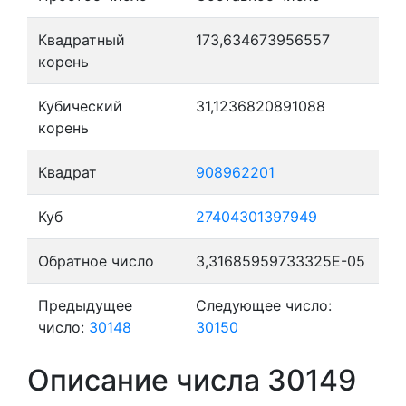
Квадратный
173,634673956557
корень
Кубический
31,1236820891088
корень
Квадрат
908962201
Куб
27404301397949
Обратное число
3,31685959733325E-05
Предыдущее
Следующее число:
число:
30148
30150
Описание числа 30149