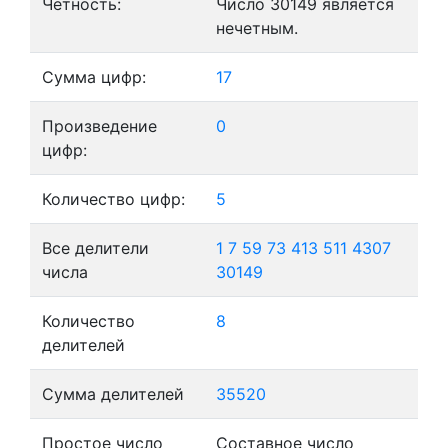
Четность:
Число 30149 является
нечетным.
Сумма цифр:
17
Произведение
0
цифр:
Количество цифр:
5
Все делители
1
7
59
73
413
511
4307
числа
30149
Количество
8
делителей
Сумма делителей
35520
Простое число
Составное число