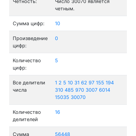
Четность:
Число 30070 является
четным.
Сумма цифр:
10
Произведение
0
цифр:
Количество
5
цифр:
Все делители
1
2
5
10
31
62
97
155
194
числа
310
485
970
3007
6014
15035
30070
Количество
16
делителей
Сумма
56448