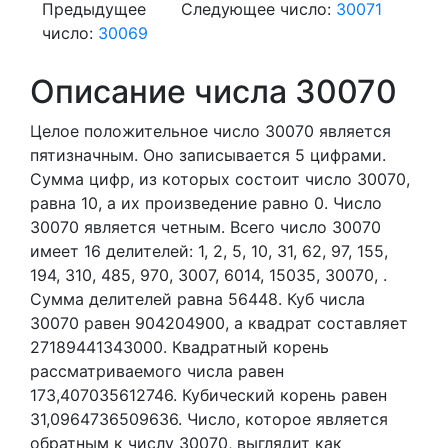
Предыдущее
Следующее число:
30071
число:
30069
Описание числа 30070
Целое положительное число 30070
является
пятизначным. Оно записывается 5 цифрами.
Сумма цифр, из которых состоит число 30070,
равна 10, а их произведение равно 0.
Число
30070 является четным.
Всего число 30070
имеет 16 делителей:
1,
2,
5,
10,
31,
62,
97,
155,
194,
310,
485,
970,
3007,
6014,
15035,
30070,
.
Сумма делителей равна 56448. Куб числа
30070 равен 904204900, а квадрат составляет
27189441343000. Квадратный корень
рассматриваемого числа равен
173,407035612746. Кубический корень равен
31,0964736509636. Число, которое является
обратным к числу 30070, выглядит как