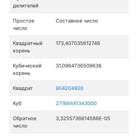
делителей
Простое
Составное число
число
Квадратный
173,407035612746
корень
Кубический
31,0964736509636
корень
Квадрат
904204900
Куб
27189441343000
Обратное
3,3255736614566E-05
число