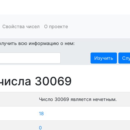
Свойства чисел
О проекте
олучить всю информацию о нем:
Изучить
Сл
числа 30069
Число 30069 является нечетным.
18
0