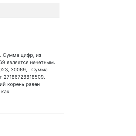
.
Сумма цифр, из
69 является нечетным.
023,
30069,
. Сумма
ет 27186728818509.
ий корень равен
 как