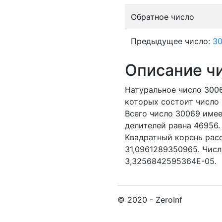
Обратное число
Предыдущее число:
3
Описание ч
Натуральное число 30
которых состоит число 
Всего число 30069 имее
делителей равна 46956.
Квадратный корень расс
31,0961289350965. Числ
3,3256842595364E-05.
© 2020 - ZeroInf