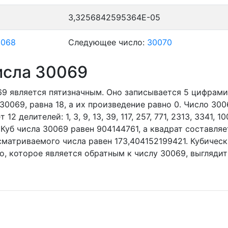
3,3256842595364E-05
0068
Следующее число:
30070
исла 30069
069
является пятизначным. Оно записывается 5 цифрами
30069, равна 18, а их произведение равно 0.
Число 300
т 12 делителей:
1,
3,
9,
13,
39,
117,
257,
771,
2313,
3341,
10
 Куб числа 30069 равен 904144761, а квадрат составля
матриваемого числа равен 173,404152199421. Кубическ
о, которое является обратным к числу 30069, выглядит