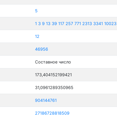
5
1
3
9
13
39
117
257
771
2313
3341
10023
12
46956
Составное число
173,404152199421
31,0961289350965
904144761
27186728818509