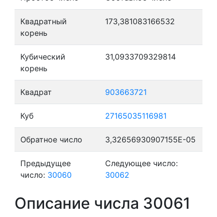
Квадратный
173,381083166532
корень
Кубический
31,0933709329814
корень
Квадрат
903663721
Куб
27165035116981
Обратное число
3,32656930907155E-05
Предыдущее
Следующее число:
число:
30060
30062
Описание числа 30061