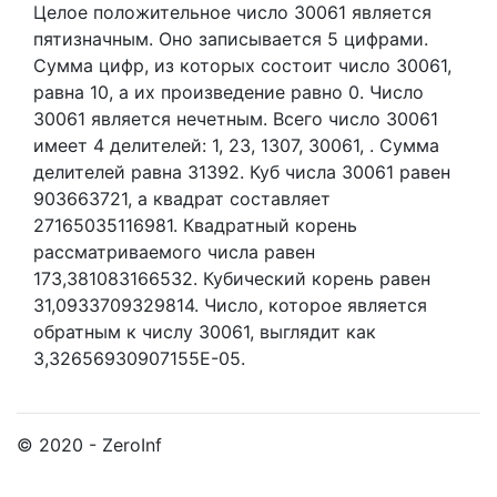
Целое положительное число 30061
является
пятизначным. Оно записывается 5 цифрами.
Сумма цифр, из которых состоит число 30061,
равна 10, а их произведение равно 0.
Число
30061 является нечетным.
Всего число 30061
имеет 4 делителей:
1,
23,
1307,
30061,
. Сумма
делителей равна 31392. Куб числа 30061 равен
903663721, а квадрат составляет
27165035116981. Квадратный корень
рассматриваемого числа равен
173,381083166532. Кубический корень равен
31,0933709329814. Число, которое является
обратным к числу 30061, выглядит как
3,32656930907155E-05.
© 2020 - ZeroInf