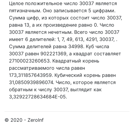
Целое положительное число 30037
является
пятизначным. Оно записывается 5 цифрами.
Сумма цифр, из которых состоит число 30037,
равна 13, а их произведение равно 0.
Число
30037 является нечетным.
Всего число 30037
имеет 6 делителей:
1,
7,
49,
613,
4291,
30037,
.
Сумма делителей равна 34998. Куб числа
30037 равен 902221369, а квадрат составляет
27100023260653. Квадратный корень
рассматриваемого числа равен
173,311857643959. Кубический корень равен
31,0850939896074. Число, которое является
обратным к числу 30037, выглядит как
3,32922728634684E-05.
© 2020 - ZeroInf