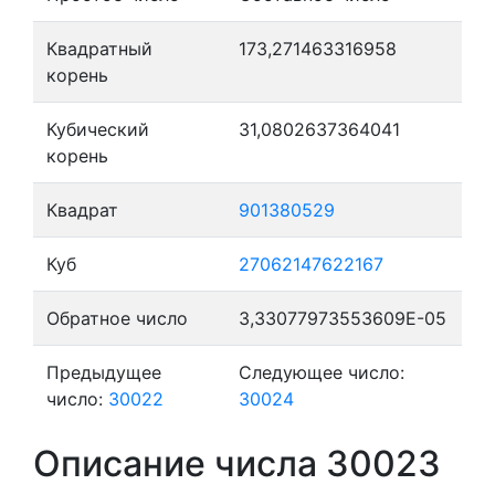
Квадратный
173,271463316958
корень
Кубический
31,0802637364041
корень
Квадрат
901380529
Куб
27062147622167
Обратное число
3,33077973553609E-05
Предыдущее
Следующее число:
число:
30022
30024
Описание числа 30023