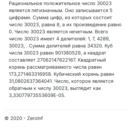
Рациональное положительное число 30023
является пятизначным. Оно записывается 5
цифрами.
Сумма цифр, из которых состоит
число 30023, равна 8, а их произведение равно
0.
Число 30023 является нечетным.
Всего
число 30023 имеет 4 делителей:
1,
7,
4289,
30023,
. Сумма делителей равна 34320. Куб
числа 30023 равен 901380529, а квадрат
составляет 27062147622167. Квадратный
корень рассматриваемого числа равен
173,271463316958. Кубический корень равен
31,0802637364041. Число, которое является
обратным к числу 30023, выглядит как
3,33077973553609E-05.
© 2020 - ZeroInf