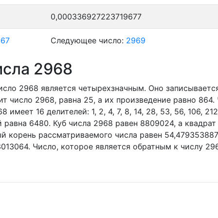
0,000336927223719677
967
Следующее число:
2969
исла 2968
исло 2968
является четырехзначным. Оно записываетс
ит число 2968, равна 25, а их произведение равно 864.
68 имеет 16 делителей:
1,
2,
4,
7,
8,
14,
28,
53,
56,
106,
212
 равна 6480. Куб числа 2968 равен 8809024, а квадрат
ый корень рассматриваемого числа равен 54,479353887
3013064. Число, которое является обратным к числу 296