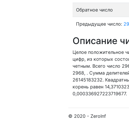
Обратное число
Предыдущее число:
2
Описание ч
Целое положительное ч
цифр, из которых состо
четным.
Всего число 29
2968,
. Сумма делителей
26145183232. Квадратн
корень равен 14,371032
0,000336927223719677.
© 2020 - ZeroInf