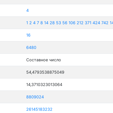
4
1
2
4
7
8
14
28
53
56
106
212
371
424
742
1
16
6480
Составное число
54,4793538875049
14,3710323013064
8809024
26145183232