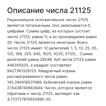
Описание числа 21125
Рациональное положительное число 21125
является пятизначным. Оно записывается 5
цифрами.
Сумма цифр, из которых состоит
число 21125, равна 11, а их произведение равно
20.
Число 21125 является нечетным.
Всего
число 21125 имеет 12 делителей:
1,
5,
13,
25,
65,
125,
169,
325,
845,
1625,
4225,
21125,
. Сумма
делителей равна 28548. Куб числа 21125 равен
446265625, а квадрат составляет
9427361328125. Квадратный корень
рассматриваемого числа равен
145,344418537486. Кубический корень равен
27,6438740683944. Число, которое является
обратным к числу 21125, выглядит как
4,73372781065089E-05.