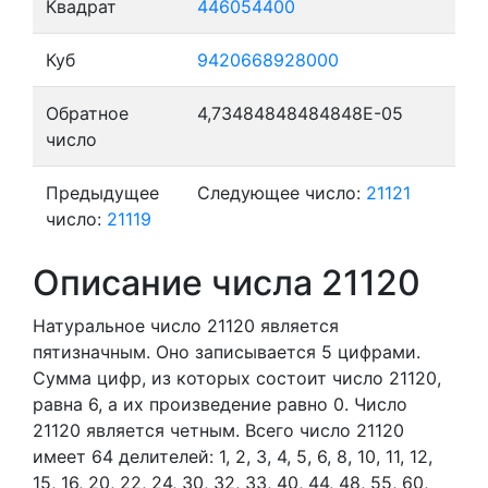
Квадрат
446054400
Куб
9420668928000
Обратное
4,73484848484848E-05
число
Предыдущее
Следующее число:
21121
число:
21119
Описание числа 21120
Натуральное число 21120
является
пятизначным. Оно записывается 5 цифрами.
Сумма цифр, из которых состоит число 21120,
равна 6, а их произведение равно 0.
Число
21120 является четным.
Всего число 21120
имеет 64 делителей:
1,
2,
3,
4,
5,
6,
8,
10,
11,
12,
15,
16,
20,
22,
24,
30,
32,
33,
40,
44,
48,
55,
60,