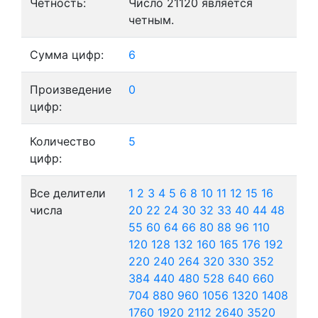
Четность:
Число 21120 является
четным.
Сумма цифр:
6
Произведение
0
цифр:
Количество
5
цифр:
Все делители
1
2
3
4
5
6
8
10
11
12
15
16
числа
20
22
24
30
32
33
40
44
48
55
60
64
66
80
88
96
110
120
128
132
160
165
176
192
220
240
264
320
330
352
384
440
480
528
640
660
704
880
960
1056
1320
1408
1760
1920
2112
2640
3520