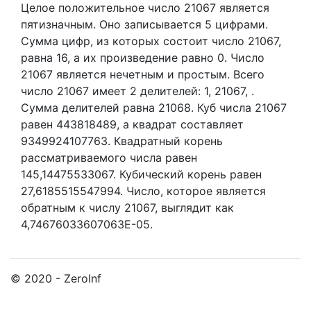
Целое положительное число 21067
является
пятизначным. Оно записывается 5 цифрами.
Сумма цифр, из которых состоит число 21067,
равна 16, а их произведение равно 0.
Число
21067 является нечетным и простым.
Всего
число 21067 имеет 2 делителей:
1,
21067,
.
Сумма делителей равна 21068. Куб числа 21067
равен 443818489, а квадрат составляет
9349924107763. Квадратный корень
рассматриваемого числа равен
145,14475533067. Кубический корень равен
27,6185515547994. Число, которое является
обратным к числу 21067, выглядит как
4,74676033607063E-05.
© 2020 - ZeroInf