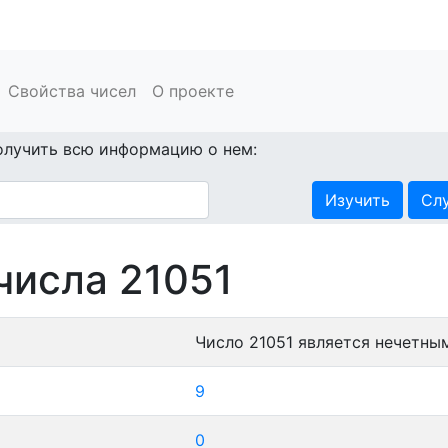
Свойства чисел
О проекте
олучить всю информацию о нем:
Изучить
Сл
числа 21051
Число 21051 является нечетны
9
0