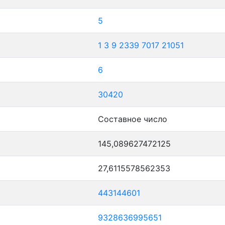
5
1
3
9
2339
7017
21051
6
30420
Составное число
145,089627472125
27,6115578562353
443144601
9328636995651