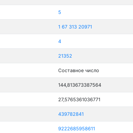
5
1
67
313
20971
4
21352
Составное число
144,813673387564
27,5765361036771
439782841
9222685958611