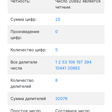
Четность:
Число 20882 является
четным.
Сумма цифр:
20
Произведение
0
цифр:
Количество цифр:
5
Все делители
1
2
53
106
197
394
числа
10441
20882
Количество
8
делителей
Сумма делителей
32076
Простое число
Составное число