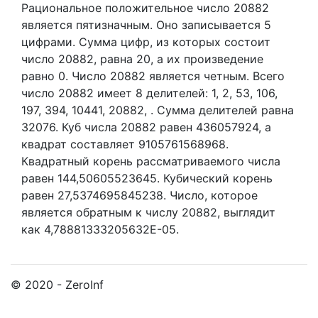
Рациональное положительное число 20882
является пятизначным. Оно записывается 5
цифрами.
Сумма цифр, из которых состоит
число 20882, равна 20, а их произведение
равно 0.
Число 20882 является четным.
Всего
число 20882 имеет 8 делителей:
1,
2,
53,
106,
197,
394,
10441,
20882,
. Сумма делителей равна
32076. Куб числа 20882 равен 436057924, а
квадрат составляет 9105761568968.
Квадратный корень рассматриваемого числа
равен 144,50605523645. Кубический корень
равен 27,5374695845238. Число, которое
является обратным к числу 20882, выглядит
как 4,78881333205632E-05.
© 2020 - ZeroInf