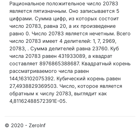
Рациональное положительное число 20783
является пятизначным. Оно записывается 5
цифрами.
Сумма цифр, из которых состоит
число 20783, равна 20, а их произведение
равно 0.
Число 20783 является нечетным.
Всего
число 20783 имеет 4 делителей:
1,
7,
2969,
20783,
. Сумма делителей равна 23760. Куб
числа 20783 равен 431933089, а квадрат
составляет 8976865388687. Квадратный корень
рассматриваемого числа равен
144,163102075392. Кубический корень равен
27,4938829369503. Число, которое является
обратным к числу 20783, выглядит как
4,81162488572391E-05.
© 2020 - ZeroInf