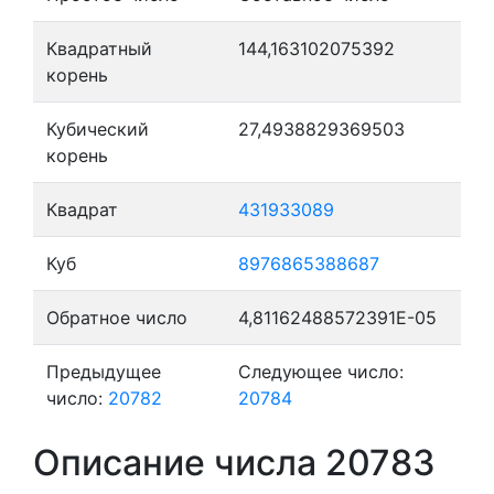
Квадратный
144,163102075392
корень
Кубический
27,4938829369503
корень
Квадрат
431933089
Куб
8976865388687
Обратное число
4,81162488572391E-05
Предыдущее
Следующее число:
число:
20782
20784
Описание числа 20783