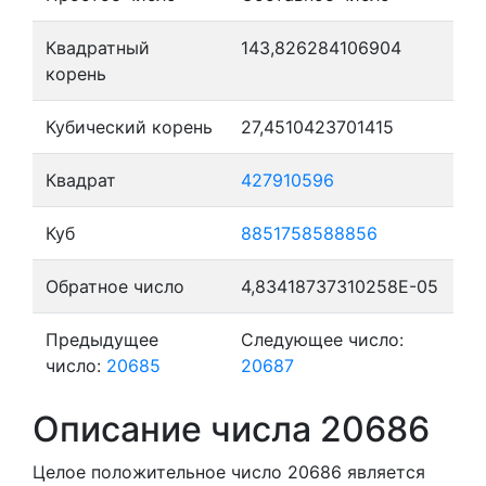
Квадратный
143,826284106904
корень
Кубический корень
27,4510423701415
Квадрат
427910596
Куб
8851758588856
Обратное число
4,83418737310258E-05
Предыдущее
Следующее число:
число:
20685
20687
Описание числа 20686
Целое положительное число 20686
является