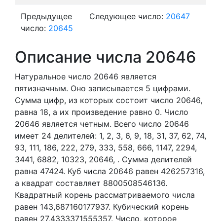
Предыдущее
Следующее число:
20647
число:
20645
Описание числа 20646
Натуральное число 20646
является
пятизначным. Оно записывается 5 цифрами.
Сумма цифр, из которых состоит число 20646,
равна 18, а их произведение равно 0.
Число
20646 является четным.
Всего число 20646
имеет 24 делителей:
1,
2,
3,
6,
9,
18,
31,
37,
62,
74,
93,
111,
186,
222,
279,
333,
558,
666,
1147,
2294,
3441,
6882,
10323,
20646,
. Сумма делителей
равна 47424. Куб числа 20646 равен 426257316,
а квадрат составляет 8800508546136.
Квадратный корень рассматриваемого числа
равен 143,687160177937. Кубический корень
равен 27,4333371555357. Число, которое