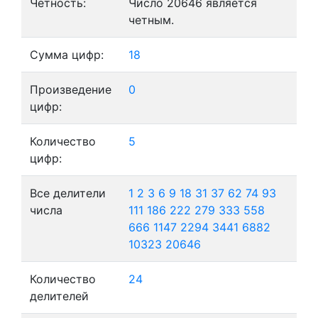
Четность:
Число 20646 является
четным.
Сумма цифр:
18
Произведение
0
цифр:
Количество
5
цифр:
Все делители
1
2
3
6
9
18
31
37
62
74
93
числа
111
186
222
279
333
558
666
1147
2294
3441
6882
10323
20646
Количество
24
делителей