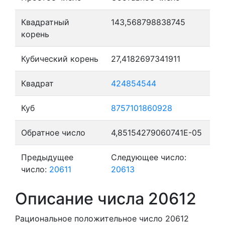
Квадратный
143,568798838745
корень
Кубический корень
27,4182697341911
Квадрат
424854544
Куб
8757101860928
Обратное число
4,85154279060741E-05
Предыдущее
Следующее число:
число:
20611
20613
Описание числа 20612
Рациональное положительное число 20612