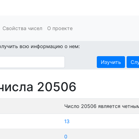
Свойства чисел
О проекте
олучить всю информацию о нем:
Изучить
Сл
числа 20506
Число 20506 является четны
13
0