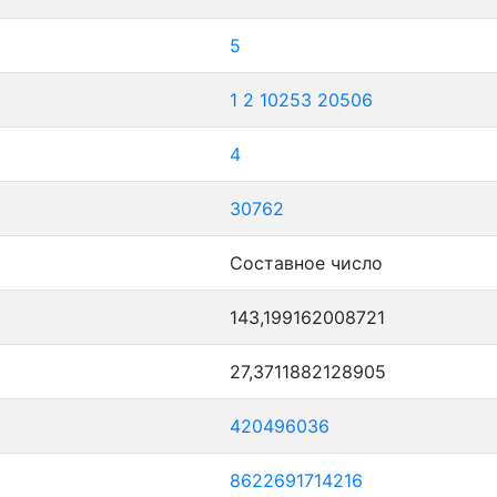
5
1
2
10253
20506
4
30762
Составное число
143,199162008721
27,3711882128905
420496036
8622691714216