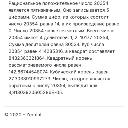
Рациональное положительное число 20354
является пятизначным. Оно записывается 5
цифрами.
Сумма цифр, из которых состоит
число 20354, равна 14, а их произведение равно
0.
Число 20354 является четным.
Всего число
20354 имеет 4 делителей:
1,
2,
10177,
20354,
.
Сумма делителей равна 30534. Куб числа
20354 равен 414285316, а квадрат составляет
8432363321864. Квадратный корень
рассматриваемого числа равен
142,66744548074. Кубический корень равен
27,3033910997273. Число, которое является
обратным к числу 20354, выглядит как
4,91303920605286E-05.
© 2020 - ZeroInf