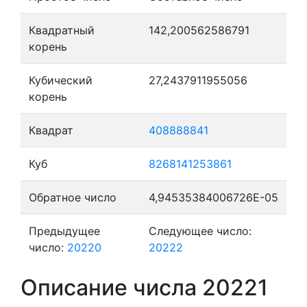
Квадратный
142,200562586791
корень
Кубический
27,2437911955056
корень
Квадрат
408888841
Куб
8268141253861
Обратное число
4,94535384006726E-05
Предыдущее
Следующее число:
число:
20220
20222
Описание числа 20221