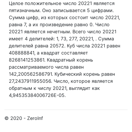
Целое положительное число 20221
является
пятизначным. Оно записывается 5 цифрами.
Сумма цифр, из которых состоит число 20221,
равна 7, а их произведение равно 0.
Число
20221 является нечетным.
Всего число 20221
имеет 4 делителей:
1,
73,
277,
20221,
. Сумма
делителей равна 20572. Куб числа 20221 равен
408888841, а квадрат составляет
8268141253861. Квадратный корень
рассматриваемого числа равен
142,200562586791. Кубический корень равен
27,2437911955056. Число, которое является
обратным к числу 20221, выглядит как
4,94535384006726E-05.
© 2020 - ZeroInf